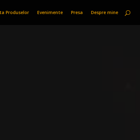
sta Produselor
Evenimente
Presa
Despre mine